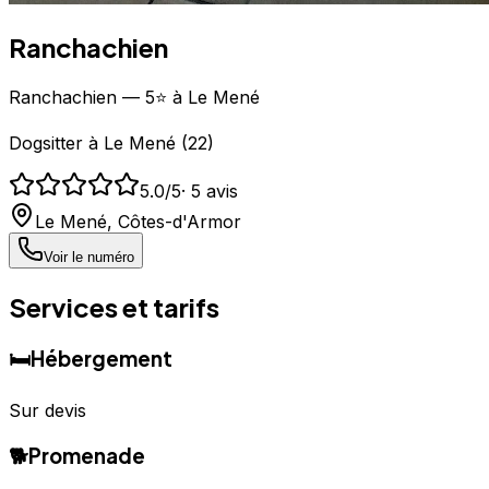
Ranchachien
Ranchachien — 5⭐ à Le Mené
Dogsitter
à
Le Mené
(
22
)
5.0
/5
·
5
avis
Le Mené
,
Côtes-d'Armor
Voir le numéro
Services et tarifs
🛏️
Hébergement
Sur devis
🐕
Promenade