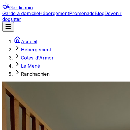
Gardicanin
Garde à domicile
Hébergement
Promenade
Blog
Devenir
dogsitter
Accueil
Hébergement
Côtes-d'Armor
Le Mené
Ranchachien