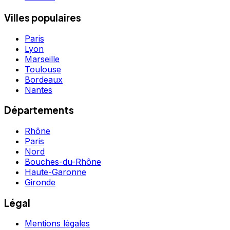
Villes populaires
Paris
Lyon
Marseille
Toulouse
Bordeaux
Nantes
Départements
Rhône
Paris
Nord
Bouches-du-Rhône
Haute-Garonne
Gironde
Légal
Mentions légales