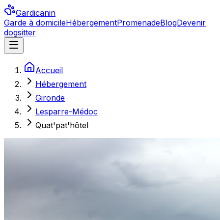
Gardicanin
Garde à domicile
Hébergement
Promenade
Blog
Devenir
dogsitter
Accueil
Hébergement
Gironde
Lesparre-Médoc
Quat'pat'hôtel