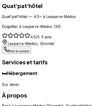
Quat'pat'hôtel
Quat'pat'hôtel — 4.5⭐ à Lesparre-Médoc
Dogsitter
à
Lesparre-Médoc
(
33
)
4.5
/5
·
5
avis
Lesparre-Médoc
,
Gironde
Voir le numéro
Services et tarifs
🛏️
Hébergement
Sur devis
À propos
Basé à Lesparre-Médoc (Gironde), Quat'pat'hôtel