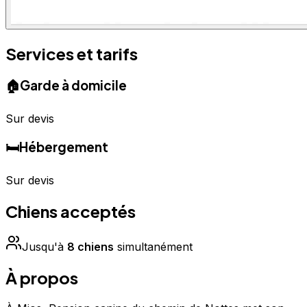
Services et tarifs
🏠
Garde à domicile
Sur devis
🛏️
Hébergement
Sur devis
Chiens acceptés
Jusqu'à
8
chien
s
simultanément
À propos