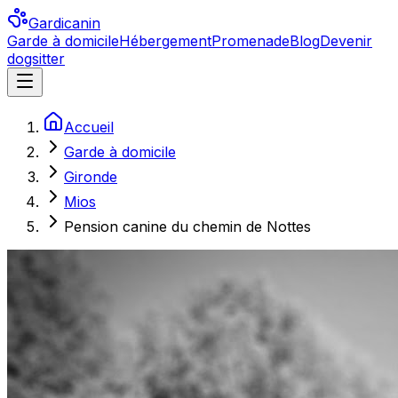
Gardicanin
Garde à domicile
Hébergement
Promenade
Blog
Devenir
dogsitter
Accueil
Garde à domicile
Gironde
Mios
Pension canine du chemin de Nottes