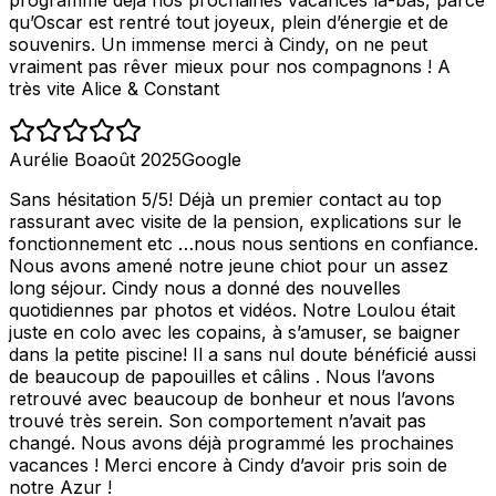
programme déjà nos prochaines vacances là-bas, parce
qu’Oscar est rentré tout joyeux, plein d’énergie et de
souvenirs. Un immense merci à Cindy, on ne peut
vraiment pas rêver mieux pour nos compagnons ! A
très vite Alice & Constant
Aurélie Bo
août 2025
Google
Sans hésitation 5/5! Déjà un premier contact au top
rassurant avec visite de la pension, explications sur le
fonctionnement etc …nous nous sentions en confiance.
Nous avons amené notre jeune chiot pour un assez
long séjour. Cindy nous a donné des nouvelles
quotidiennes par photos et vidéos. Notre Loulou était
juste en colo avec les copains, à s’amuser, se baigner
dans la petite piscine! Il a sans nul doute bénéficié aussi
de beaucoup de papouilles et câlins . Nous l’avons
retrouvé avec beaucoup de bonheur et nous l’avons
trouvé très serein. Son comportement n’avait pas
changé. Nous avons déjà programmé les prochaines
vacances ! Merci encore à Cindy d’avoir pris soin de
notre Azur !