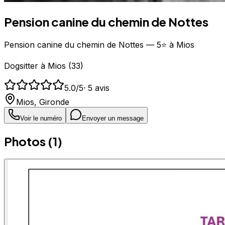
Pension canine du chemin de Nottes
Pension canine du chemin de Nottes — 5⭐ à Mios
Dogsitter
à
Mios
(
33
)
5.0
/5
·
5
avis
Mios
,
Gironde
Voir le numéro
Envoyer un message
Photos (
1
)