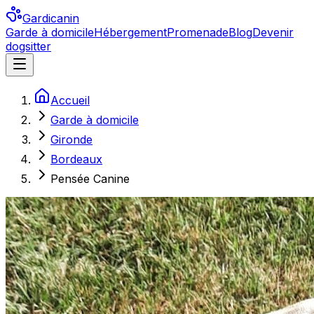
Gardicanin
Garde à domicile
Hébergement
Promenade
Blog
Devenir
dogsitter
Accueil
Garde à domicile
Gironde
Bordeaux
Pensée Canine