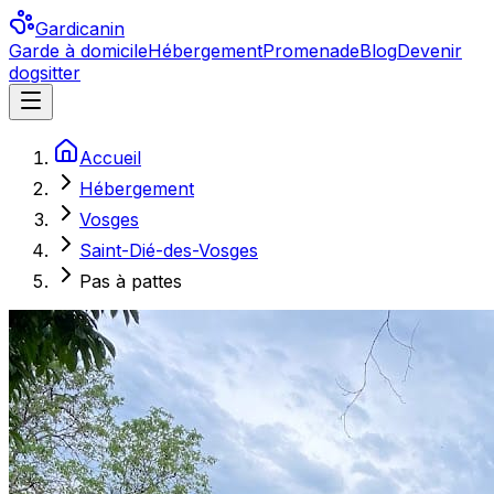
Gardicanin
Garde à domicile
Hébergement
Promenade
Blog
Devenir
dogsitter
Accueil
Hébergement
Vosges
Saint-Dié-des-Vosges
Pas à pattes