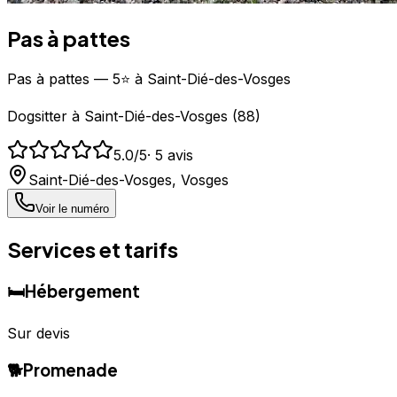
Pas à pattes
Pas à pattes — 5⭐ à Saint-Dié-des-Vosges
Dogsitter
à
Saint-Dié-des-Vosges
(
88
)
5.0
/5
·
5
avis
Saint-Dié-des-Vosges
,
Vosges
Voir le numéro
Services et tarifs
🛏️
Hébergement
Sur devis
🐕
Promenade