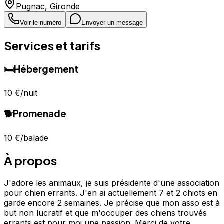
Pugnac
,
Gironde
Voir le numéro
Envoyer un message
Services et tarifs
🛏️
Hébergement
10 €
/nuit
🐕
Promenade
10 €
/balade
À propos
J'adore les animaux, je suis présidente d'une association
pour chien errants. J'en ai actuellement 7 et 2 chiots en
garde encore 2 semaines. Je précise que mon asso est à
but non lucratif et que m'occuper des chiens trouvés
errants est pour moi une passion. Merci de votre