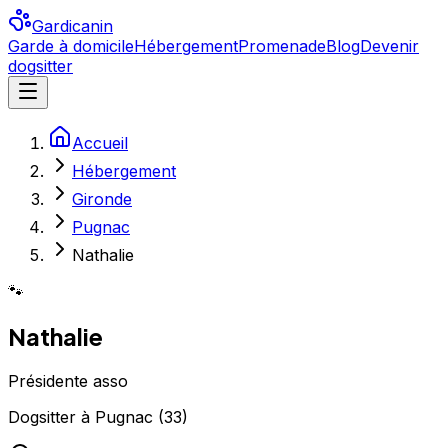
Gardicanin
Garde à domicile
Hébergement
Promenade
Blog
Devenir
dogsitter
Accueil
Hébergement
Gironde
Pugnac
Nathalie
🐾
Nathalie
Présidente asso
Dogsitter
à
Pugnac
(
33
)