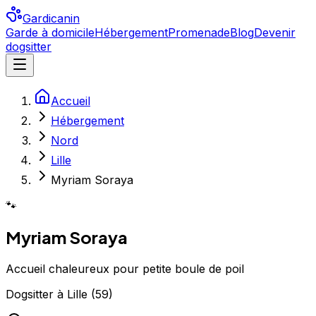
Gardicanin
Garde à domicile
Hébergement
Promenade
Blog
Devenir
dogsitter
Accueil
Hébergement
Nord
Lille
Myriam Soraya
🐾
Myriam Soraya
Accueil chaleureux pour petite boule de poil
Dogsitter
à
Lille
(
59
)