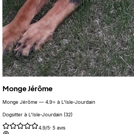
Monge Jérôme
Monge Jérôme — 4.9⭐ à L'Isle-Jourdain
Dogsitter
à
L'Isle-Jourdain
(
32
)
4.9
/5
·
5
avis