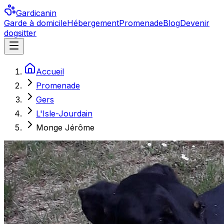
Gardicanin
Garde à domicile
Hébergement
Promenade
Blog
Devenir
dogsitter
Accueil
Promenade
Gers
L'Isle-Jourdain
Monge Jérôme