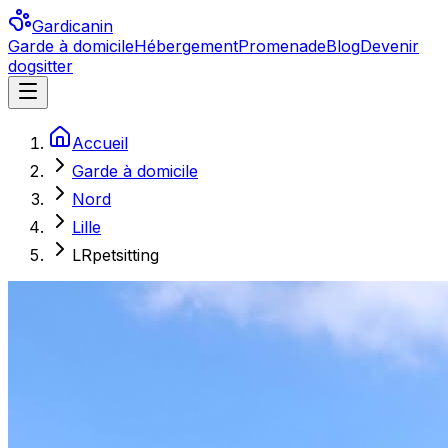
Gardicanin
Garde à domicile
Hébergement
Promenade
Blog
Devenir
dogsitter
Accueil
Garde à domicile
Nord
Lille
LRpetsitting