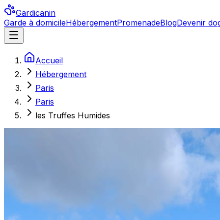
Gardicanin
Garde à domicile
Hébergement
Promenade
Blog
Devenir dog
Accueil
Hébergement
Paris
Paris
les Truffes Humides