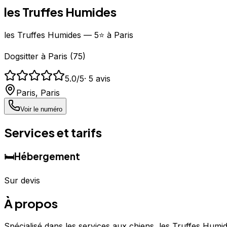
les Truffes Humides
les Truffes Humides — 5⭐ à Paris
Dogsitter
à
Paris
(
75
)
5.0
/5
·
5
avis
Paris
,
Paris
Voir le numéro
Services et tarifs
🛏️
Hébergement
Sur devis
À propos
Spécialisé dans les services aux chiens, les Truffes Humid