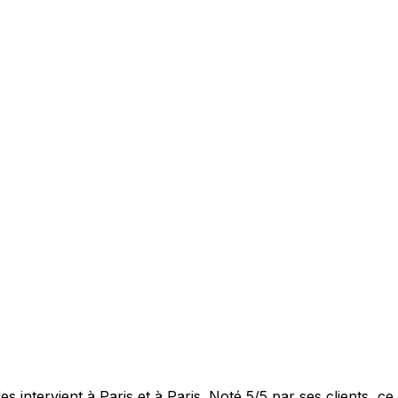
es intervient à Paris et à Paris. Noté 5/5 par ses clients, 