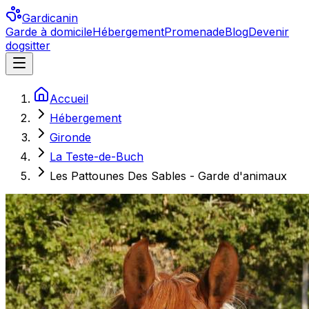
Gardicanin
Garde à domicile
Hébergement
Promenade
Blog
Devenir
dogsitter
Accueil
Hébergement
Gironde
La Teste-de-Buch
Les Pattounes Des Sables - Garde d'animaux