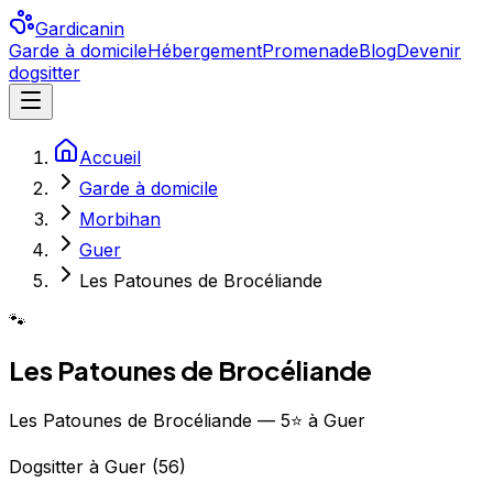
Gardicanin
Garde à domicile
Hébergement
Promenade
Blog
Devenir
dogsitter
Accueil
Garde à domicile
Morbihan
Guer
Les Patounes de Brocéliande
🐾
Les Patounes de Brocéliande
Les Patounes de Brocéliande — 5⭐ à Guer
Dogsitter
à
Guer
(
56
)