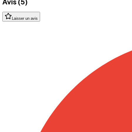
Avis (
5
)
Laisser un avis