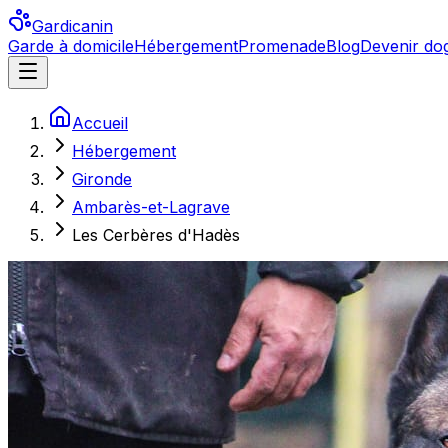
Gardicanin
Garde à domicile
Hébergement
Promenade
Blog
Devenir dog
Accueil
Hébergement
Gironde
Ambarès-et-Lagrave
Les Cerbères d'Hadès