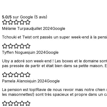
5.0
/5
sur Google (
5
avis)
Mélanie Turpaud
juillet 2024
Google
Tchouki et Twist ont passés un super week-end à la pensi
Tyffen Nogues
juin 2024
Google
Uby a adoré son week-end ! Les boxes et le domaine sont tr
pas pressée de partir et était bien dans sa petite maison. 
Pamela Alanoix
juin 2024
Google
La pension est top!Ravie de nous revoir mais notre chien 
les maisonnettes!) sont très spacieux et propre dans un 