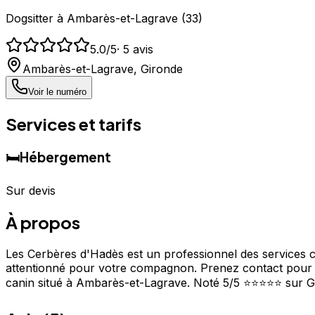
Dogsitter
à
Ambarès-et-Lagrave
(
33
)
5.0
/5
·
5
avis
Ambarès-et-Lagrave
,
Gironde
Voir le numéro
Services et tarifs
🛏️
Hébergement
Sur devis
À propos
Les Cerbères d'Hadès est un professionnel des services c
attentionné pour votre compagnon. Prenez contact pour di
canin situé à Ambarès-et-Lagrave. Noté 5/5 ⭐⭐⭐⭐⭐ sur G