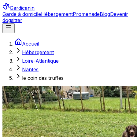
Gardicanin
Garde à domicile
Hébergement
Promenade
Blog
Devenir
dogsitter
Accueil
Hébergement
Loire-Atlantique
Nantes
le coin des truffes