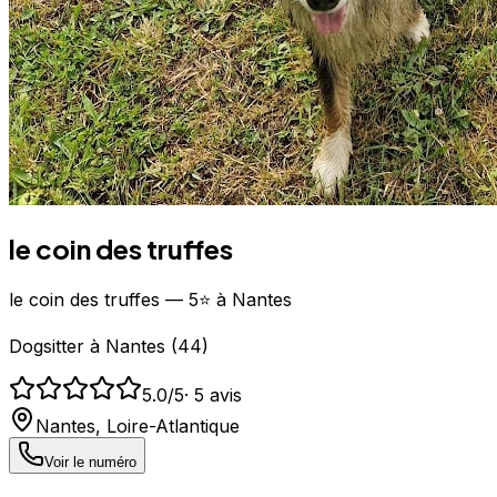
le coin des truffes
le coin des truffes — 5⭐ à Nantes
Dogsitter
à
Nantes
(
44
)
5.0
/5
·
5
avis
Nantes
,
Loire-Atlantique
Voir le numéro