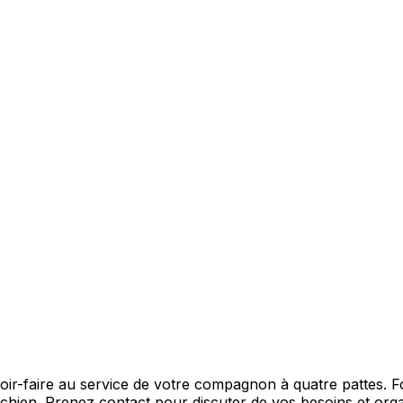
r-faire au service de votre compagnon à quatre pattes. For
chien. Prenez contact pour discuter de vos besoins et orga