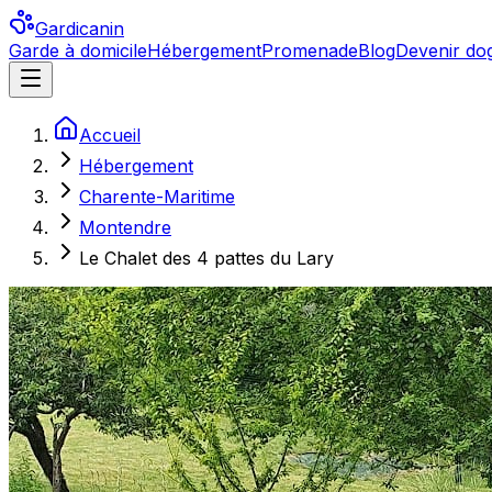
Gardicanin
Garde à domicile
Hébergement
Promenade
Blog
Devenir dog
Accueil
Hébergement
Charente-Maritime
Montendre
Le Chalet des 4 pattes du Lary