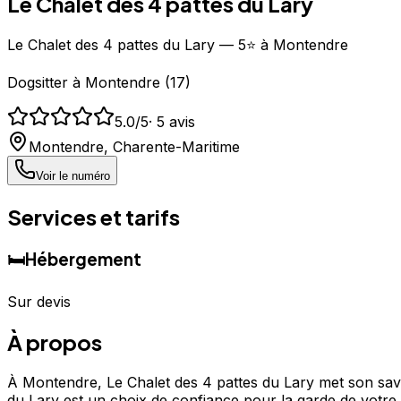
Le Chalet des 4 pattes du Lary
Le Chalet des 4 pattes du Lary — 5⭐ à Montendre
Dogsitter
à
Montendre
(
17
)
5.0
/5
·
5
avis
Montendre
,
Charente-Maritime
Voir le numéro
Services et tarifs
🛏️
Hébergement
Sur devis
À propos
À Montendre, Le Chalet des 4 pattes du Lary met son savoi
du Lary est un choix de confiance pour la garde de votre 