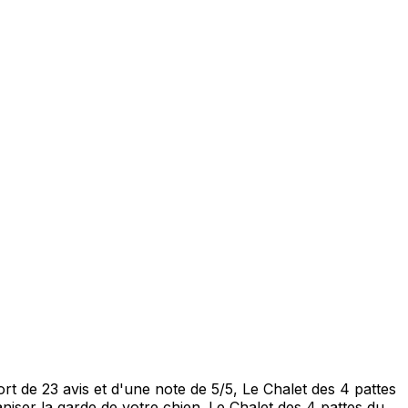
t de 23 avis et d'une note de 5/5, Le Chalet des 4 pattes
niser la garde de votre chien. Le Chalet des 4 pattes du