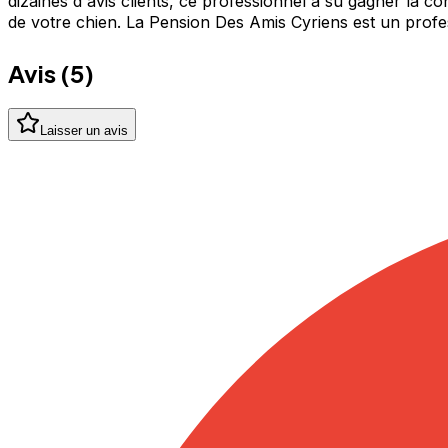
dizaines d'avis clients, ce professionnel a su gagner la c
de votre chien. La Pension Des Amis Cyriens est un prof
Avis (
5
)
Laisser un avis