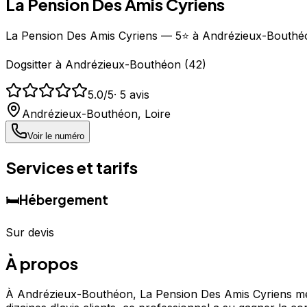
La Pension Des Amis Cyriens
La Pension Des Amis Cyriens — 5⭐ à Andrézieux-Bouthé
Dogsitter
à
Andrézieux-Bouthéon
(
42
)
5.0
/5
·
5
avis
Andrézieux-Bouthéon
,
Loire
Voir le numéro
Services et tarifs
🛏️
Hébergement
Sur devis
À propos
À Andrézieux-Bouthéon, La Pension Des Amis Cyriens met 