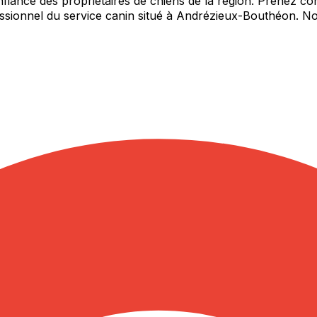
onfiance des propriétaires de chiens de la région. Prenez co
essionnel du service canin situé à Andrézieux-Bouthéon. 