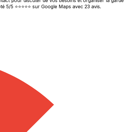
ntact pour discuter de vos besoins et organiser la garde
Noté 5/5 ⭐⭐⭐⭐⭐ sur Google Maps avec 23 avis.