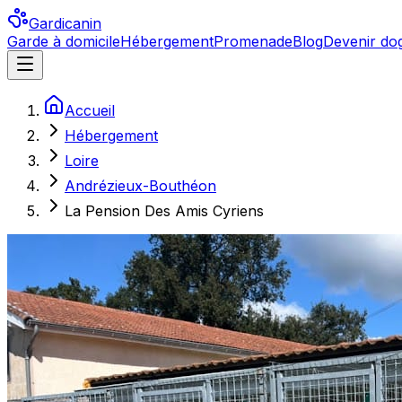
Gardicanin
Garde à domicile
Hébergement
Promenade
Blog
Devenir dog
Accueil
Hébergement
Loire
Andrézieux-Bouthéon
La Pension Des Amis Cyriens