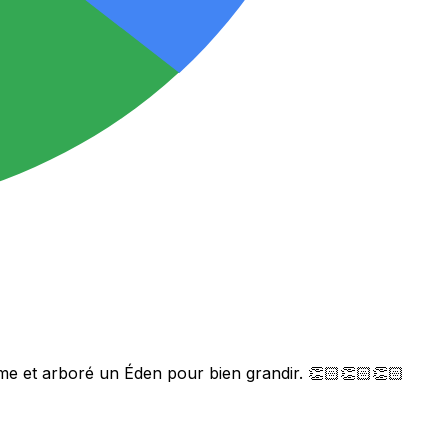
me et arboré un Éden pour bien grandir. 👏🏻👏🏻👏🏻