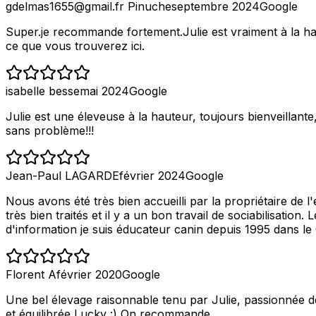
gdelmas1655@gmail.fr Pinuche
septembre 2024
Google
Super.je recommande fortement.Julie est vraiment à la hau
ce que vous trouverez ici.
isabelle besse
mai 2024
Google
Julie est une éleveuse à la hauteur, toujours bienveillant
sans problème!!!
Jean-Paul LAGARDE
février 2024
Google
Nous avons été très bien accueilli par la propriétaire de 
très bien traités et il y a un bon travail de sociabilisati
d'information je suis éducateur canin depuis 1995 dans l
Florent A
février 2020
Google
Une bel élevage raisonnable tenu par Julie, passionnée d
et équilibrée Lucky :) On recommande.