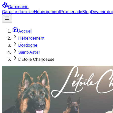
Gardicanin
Garde à domicile
Hébergement
Promenade
Blog
Devenir dog
Accueil
Hébergement
Dordogne
Saint-Astier
L'Etoile Chanceuse