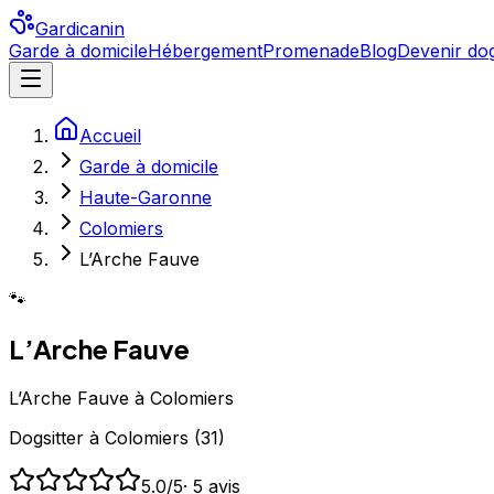
Gardicanin
Garde à domicile
Hébergement
Promenade
Blog
Devenir dog
Accueil
Garde à domicile
Haute-Garonne
Colomiers
L’Arche Fauve
🐾
L’Arche Fauve
L’Arche Fauve à Colomiers
Dogsitter
à
Colomiers
(
31
)
5.0
/5
·
5
avis