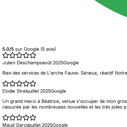
5.0
/5
sur Google (
5
avis)
Julien Deschamps
août 2025
Google
Ravi des services de L'arche Fauve. Sérieux, réactif Notre
Elodie Strek
juillet 2025
Google
Un grand merci à Béatrice, venue s'occuper de mon gros l
rassurée par les nombreuses nouvelles et les très jolies 
Maud Garcia
juillet 2025
Google