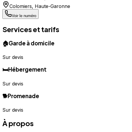
Colomiers
,
Haute-Garonne
Voir le numéro
Services et tarifs
🏠
Garde à domicile
Sur devis
🛏️
Hébergement
Sur devis
🐕
Promenade
Sur devis
À propos