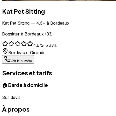
Kat Pet Sitting
Kat Pet Sitting — 4.6⭐ à Bordeaux
Dogsitter
à
Bordeaux
(
33
)
4.6
/5
·
5
avis
Bordeaux
,
Gironde
Voir le numéro
Services et tarifs
🏠
Garde à domicile
Sur devis
À propos