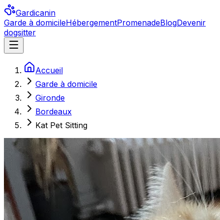
Gardicanin
Garde à domicile
Hébergement
Promenade
Blog
Devenir
dogsitter
Accueil
Garde à domicile
Gironde
Bordeaux
Kat Pet Sitting