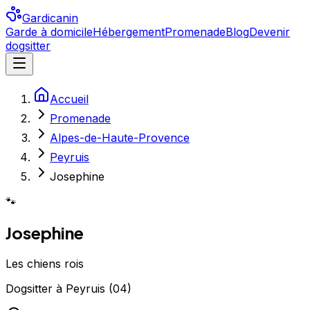
Gardicanin
Garde à domicile
Hébergement
Promenade
Blog
Devenir
dogsitter
Accueil
Promenade
Alpes-de-Haute-Provence
Peyruis
Josephine
🐾
Josephine
Les chiens rois
Dogsitter
à
Peyruis
(
04
)