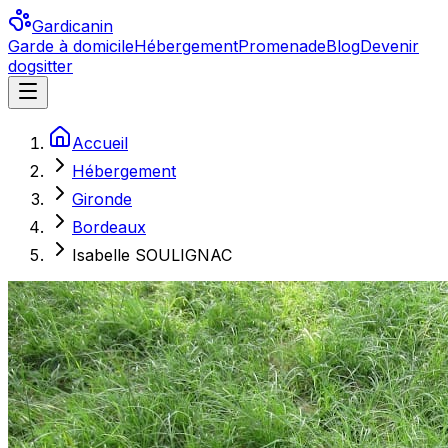
Gardicanin
Garde à domicile
Hébergement
Promenade
Blog
Devenir
dogsitter
Accueil
Hébergement
Gironde
Bordeaux
Isabelle SOULIGNAC