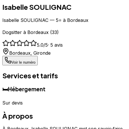
Isabelle SOULIGNAC
Isabelle SOULIGNAC — 5⭐ à Bordeaux
Dogsitter
à
Bordeaux
(
33
)
5.0
/5
·
5
avis
Bordeaux
,
Gironde
Voir le numéro
Services et tarifs
🛏️
Hébergement
Sur devis
À propos
À Bordeaux, Isabelle SOULIGNAC met son savoir-faire