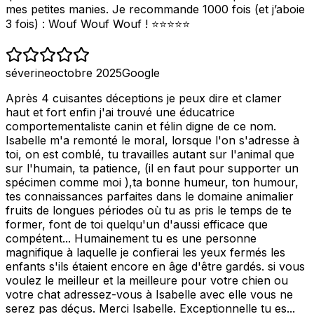
mes petites manies. Je recommande 1000 fois (et j’aboie
3 fois) : Wouf Wouf Wouf ! ⭐️⭐️⭐️⭐️⭐️
séverine
octobre 2025
Google
Après 4 cuisantes déceptions je peux dire et clamer
haut et fort enfin j'ai trouvé une éducatrice
comportementaliste canin et félin digne de ce nom.
Isabelle m'a remonté le moral, lorsque l'on s'adresse à
toi, on est comblé, tu travailles autant sur l'animal que
sur l'humain, ta patience, (il en faut pour supporter un
spécimen comme moi ),ta bonne humeur, ton humour,
tes connaissances parfaites dans le domaine animalier
fruits de longues périodes où tu as pris le temps de te
former, font de toi quelqu'un d'aussi efficace que
compétent... Humainement tu es une personne
magnifique à laquelle je confierai les yeux fermés les
enfants s'ils étaient encore en âge d'être gardés. si vous
voulez le meilleur et la meilleure pour votre chien ou
votre chat adressez-vous à Isabelle avec elle vous ne
serez pas déçus. Merci Isabelle. Exceptionnelle tu es...