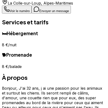
La Colle-sur-Loup
,
Alpes-Maritimes
Voir le numéro
Envoyer un message
Services et tarifs
🛏️
Hébergement
8 €
/nuit
🐕
Promenade
8 €
/balade
À propos
Bonjour, J'ai 32 ans, j ai une passion pour les animaux
et surtout les chiens. Ils seront rempli de câlins,
d'amour, une couette rien que pour eux, des super
promenades au bord de la rivière pour ceux qui aiment
l'eau ou ailleurs pour ceux qui n'aiment pas l'eau. Ils