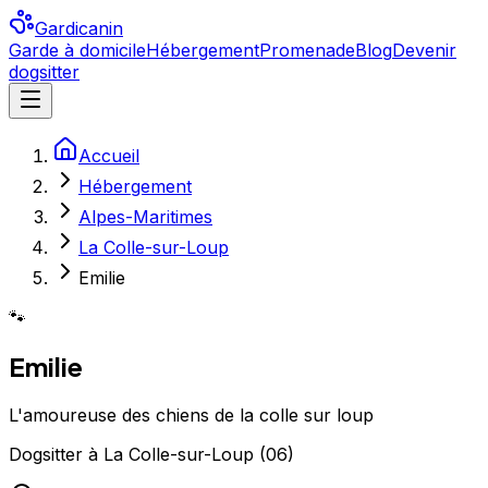
Gardicanin
Garde à domicile
Hébergement
Promenade
Blog
Devenir
dogsitter
Accueil
Hébergement
Alpes-Maritimes
La Colle-sur-Loup
Emilie
🐾
Emilie
L'amoureuse des chiens de la colle sur loup
Dogsitter
à
La Colle-sur-Loup
(
06
)