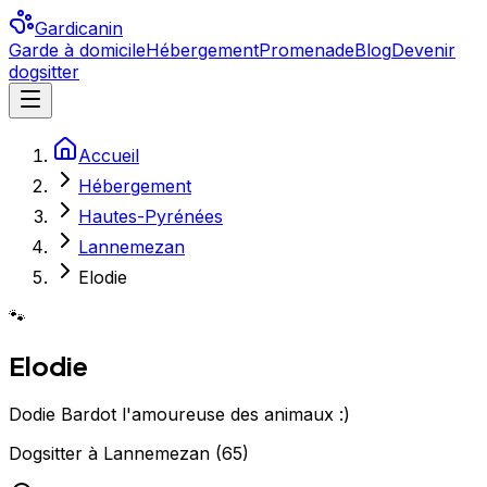
Gardicanin
Garde à domicile
Hébergement
Promenade
Blog
Devenir
dogsitter
Accueil
Hébergement
Hautes-Pyrénées
Lannemezan
Elodie
🐾
Elodie
Dodie Bardot l'amoureuse des animaux :)
Dogsitter
à
Lannemezan
(
65
)