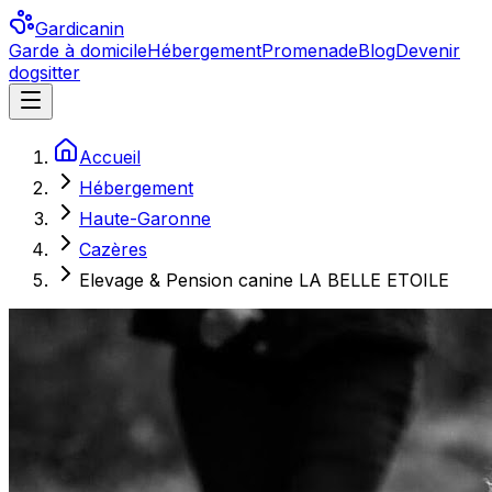
Gardicanin
Garde à domicile
Hébergement
Promenade
Blog
Devenir
dogsitter
Accueil
Hébergement
Haute-Garonne
Cazères
Elevage & Pension canine LA BELLE ETOILE