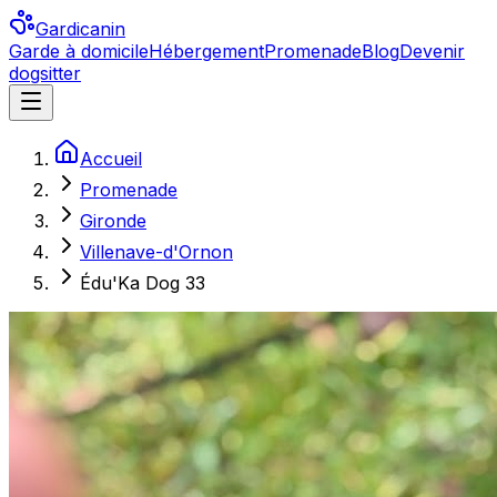
Gardicanin
Garde à domicile
Hébergement
Promenade
Blog
Devenir
dogsitter
Accueil
Promenade
Gironde
Villenave-d'Ornon
Édu'Ka Dog 33