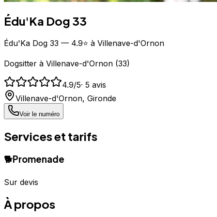
Édu'Ka Dog 33
Édu'Ka Dog 33 — 4.9⭐ à Villenave-d'Ornon
Dogsitter
à
Villenave-d'Ornon
(
33
)
4.9
/5
·
5
avis
Villenave-d'Ornon
,
Gironde
Voir le numéro
Services et tarifs
🐕
Promenade
Sur devis
À propos