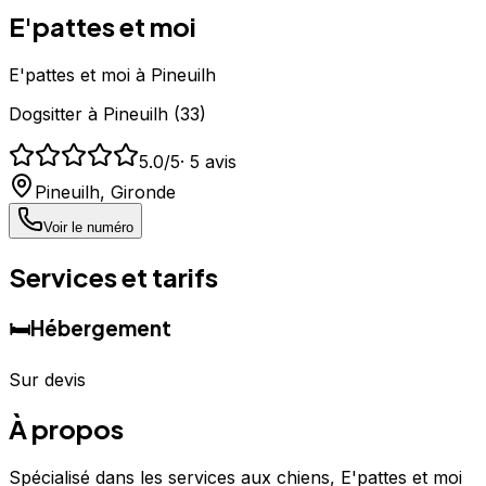
E'pattes et moi
E'pattes et moi à Pineuilh
Dogsitter
à
Pineuilh
(
33
)
5.0
/5
·
5
avis
Pineuilh
,
Gironde
Voir le numéro
Services et tarifs
🛏️
Hébergement
Sur devis
À propos
Spécialisé dans les services aux chiens, E'pattes et moi