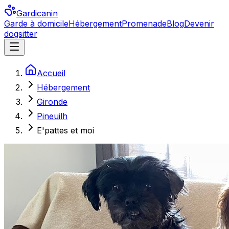
Gardicanin
Garde à domicile
Hébergement
Promenade
Blog
Devenir
dogsitter
Accueil
Hébergement
Gironde
Pineuilh
E'pattes et moi