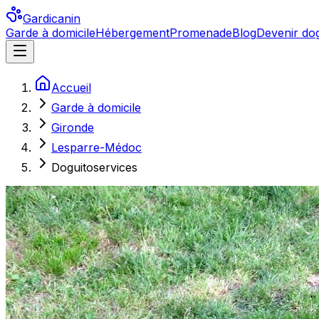
Gardicanin
Garde à domicile
Hébergement
Promenade
Blog
Devenir dog
Accueil
Garde à domicile
Gironde
Lesparre-Médoc
Doguitoservices