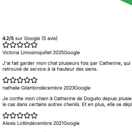
4.2
/5
sur Google (
5
avis)
Victoria Limosino
juillet 2025
Google
J'ai fait garder mon chat plusieurs fois par Catherine, qu
retrouvé de service à la hauteur des siens.
nathalie Gilanton
décembre 2023
Google
Je confie mon chien à Catherine de Doguito depuis plusie
le cas dans certains autres chenils. Et en plus, elle se dé
Alexis Lottin
décembre 2021
Google