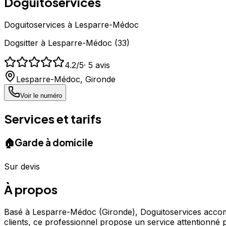
Doguitoservices
Doguitoservices à Lesparre-Médoc
Dogsitter
à
Lesparre-Médoc
(
33
)
4.2
/5
·
5
avis
Lesparre-Médoc
,
Gironde
Voir le numéro
Services et tarifs
🏠
Garde à domicile
Sur devis
À propos
Basé à Lesparre-Médoc (Gironde), Doguitoservices accompa
clients, ce professionnel propose un service attentionné