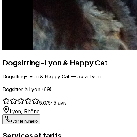
Dogsitting-Lyon & Happy Cat
Dogsitting-Lyon & Happy Cat — 5⭐ à Lyon
Dogsitter
à
Lyon
(
69
)
5.0
/5
·
5
avis
Lyon
,
Rhône
Voir le numéro
Services et tarifs