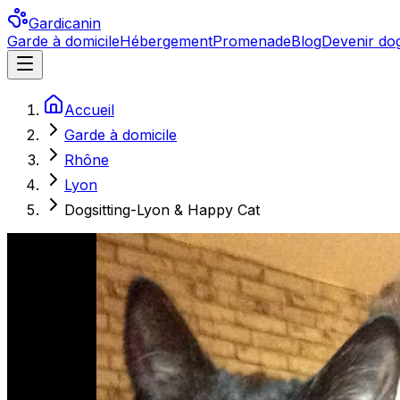
Gardicanin
Garde à domicile
Hébergement
Promenade
Blog
Devenir dog
Accueil
Garde à domicile
Rhône
Lyon
Dogsitting-Lyon & Happy Cat