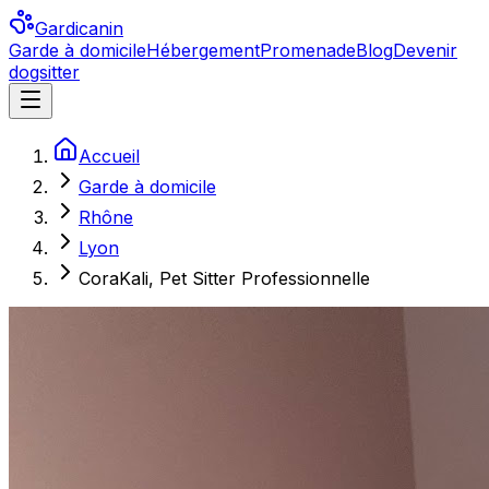
Gardicanin
Garde à domicile
Hébergement
Promenade
Blog
Devenir
dogsitter
Accueil
Garde à domicile
Rhône
Lyon
CoraKali, Pet Sitter Professionnelle