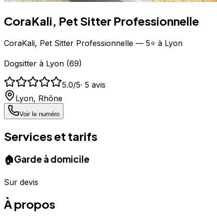
CoraKali, Pet Sitter Professionnelle
CoraKali, Pet Sitter Professionnelle — 5⭐ à Lyon
Dogsitter
à
Lyon
(
69
)
5.0
/5
·
5
avis
Lyon
,
Rhône
Voir le numéro
Services et tarifs
🏠
Garde à domicile
Sur devis
À propos