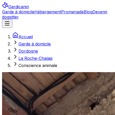
Gardicanin
Garde à domicile
Hébergement
Promenade
Blog
Devenir
dogsitter
Accueil
Garde à domicile
Dordogne
La Roche-Chalais
Conscience animale