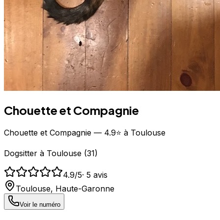
Chouette et Compagnie
Chouette et Compagnie — 4.9⭐ à Toulouse
Dogsitter
à
Toulouse
(
31
)
4.9
/5
·
5
avis
Toulouse
,
Haute-Garonne
Voir le numéro