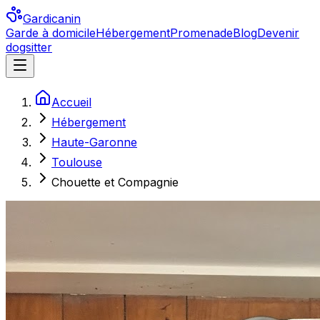
Gardicanin
Garde à domicile
Hébergement
Promenade
Blog
Devenir
dogsitter
Accueil
Hébergement
Haute-Garonne
Toulouse
Chouette et Compagnie