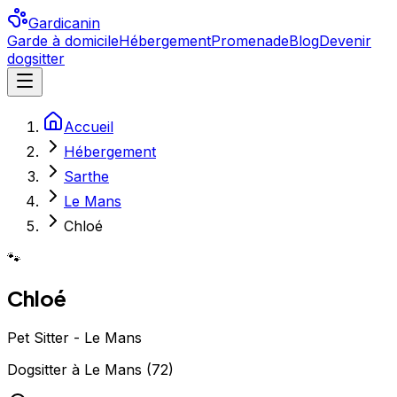
Gardicanin
Garde à domicile
Hébergement
Promenade
Blog
Devenir
dogsitter
Accueil
Hébergement
Sarthe
Le Mans
Chloé
🐾
Chloé
Pet Sitter - Le Mans
Dogsitter
à
Le Mans
(
72
)