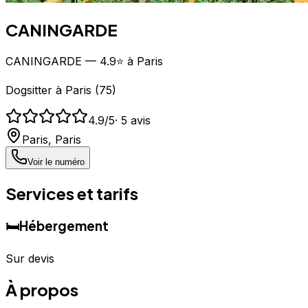
CANINGARDE
CANINGARDE — 4.9⭐ à Paris
Dogsitter
à
Paris
(
75
)
4.9
/5
·
5
avis
Paris
,
Paris
Voir le numéro
Services et tarifs
🛏️
Hébergement
Sur devis
À propos