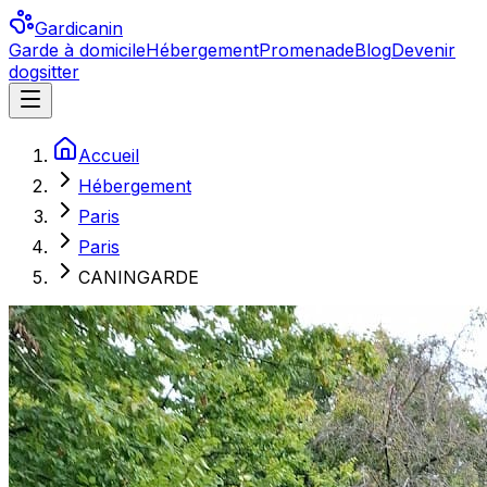
Gardicanin
Garde à domicile
Hébergement
Promenade
Blog
Devenir
dogsitter
Accueil
Hébergement
Paris
Paris
CANINGARDE