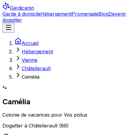
Gardicanin
Garde à domicile
Hébergement
Promenade
Blog
Devenir
dogsitter
Accueil
Hébergement
Vienne
Châtellerault
Camélia
🐾
Camélia
Colonie de vacances pour Vos poilus
Dogsitter
à
Châtellerault
(
86
)