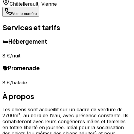
Châtellerault
,
Vienne
Voir le numéro
Services et tarifs
🛏️
Hébergement
8 €
/nuit
🐕
Promenade
8 €
/balade
À propos
Les chiens sont accueillit sur un cadre de verdure de
2700m², au bord de l’eau, avec présence constante. Ils
cohabiteront avec leurs congénères mâles et femelles
en totale liberté en journée. Idéal pour la socialisation
des chiots (ou mêmes des chiens adultes) et pour