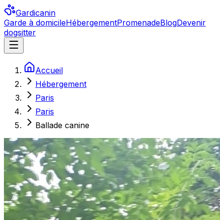
Gardicanin
Garde à domicile
Hébergement
Promenade
Blog
Devenir
dogsitter
Accueil
Hébergement
Paris
Paris
Ballade canine