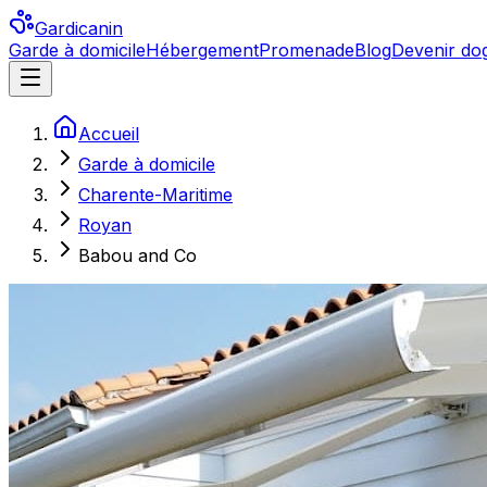
Gardicanin
Garde à domicile
Hébergement
Promenade
Blog
Devenir dog
Accueil
Garde à domicile
Charente-Maritime
Royan
Babou and Co