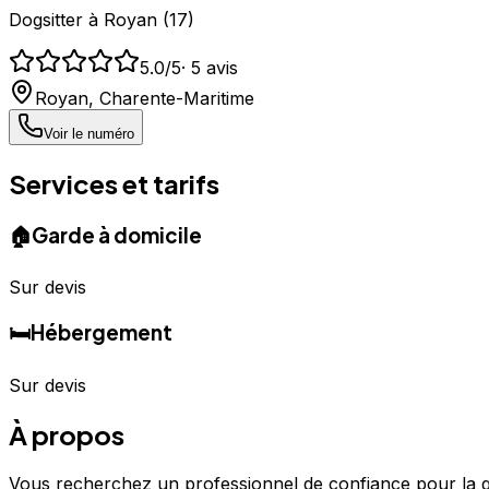
Dogsitter
à
Royan
(
17
)
5.0
/5
·
5
avis
Royan
,
Charente-Maritime
Voir le numéro
Services et tarifs
🏠
Garde à domicile
Sur devis
🛏️
Hébergement
Sur devis
À propos
Vous recherchez un professionnel de confiance pour la g