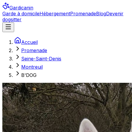
Gardicanin
Garde à domicile
Hébergement
Promenade
Blog
Devenir
dogsitter
Accueil
Promenade
Seine-Saint-Denis
Montreuil
B'DOG