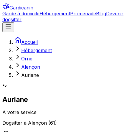
Gardicanin
Garde à domicile
Hébergement
Promenade
Blog
Devenir
dogsitter
Accueil
Hébergement
Orne
Alençon
Auriane
🐾
Auriane
A votre service
Dogsitter
à
Alençon
(
61
)