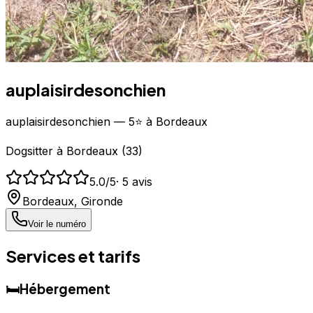
auplaisirdesonchien
auplaisirdesonchien — 5⭐ à Bordeaux
Dogsitter
à
Bordeaux
(
33
)
5.0
/5
·
5
avis
Bordeaux
,
Gironde
Voir le numéro
Services et tarifs
🛏️
Hébergement