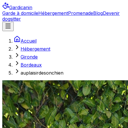
Gardicanin
Garde à domicile
Hébergement
Promenade
Blog
Devenir
dogsitter
Accueil
Hébergement
Gironde
Bordeaux
auplaisirdesonchien