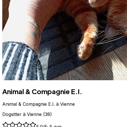
Animal & Compagnie E.I.
Animal & Compagnie E.I. à Vienne
Dogsitter
à
Vienne
(
38
)
5.0
/5
·
5
avis