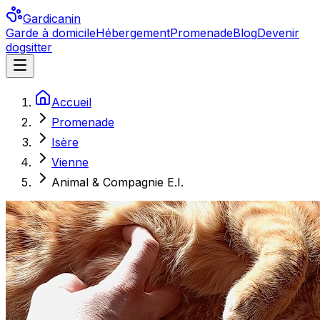
Gardicanin
Garde à domicile
Hébergement
Promenade
Blog
Devenir
dogsitter
Accueil
Promenade
Isère
Vienne
Animal & Compagnie E.I.