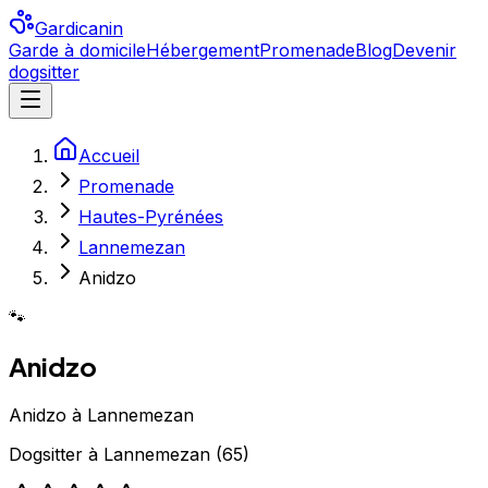
Gardicanin
Garde à domicile
Hébergement
Promenade
Blog
Devenir
dogsitter
Accueil
Promenade
Hautes-Pyrénées
Lannemezan
Anidzo
🐾
Anidzo
Anidzo à Lannemezan
Dogsitter
à
Lannemezan
(
65
)