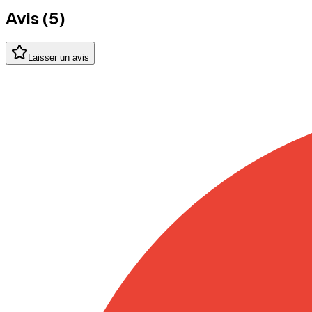
Avis (
5
)
Laisser un avis