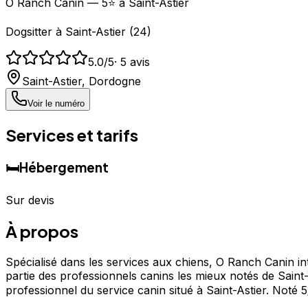
O Ranch Canin — 5⭐ à Saint-Astier
Dogsitter
à
Saint-Astier
(
24
)
5.0
/5
·
5
avis
Saint-Astier
,
Dordogne
Voir le numéro
Services et tarifs
🛏️
Hébergement
Sur devis
À propos
Spécialisé dans les services aux chiens, O Ranch Canin int
partie des professionnels canins les mieux notés de Saint
professionnel du service canin situé à Saint-Astier. Not