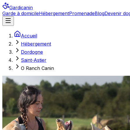
Gardicanin
Garde à domicile
Hébergement
Promenade
Blog
Devenir dog
Accueil
Hébergement
Dordogne
Saint-Astier
O Ranch Canin