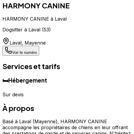
HARMONY CANINE
HARMONY CANINE à Laval
Dogsitter
à
Laval
(
53
)
Laval
,
Mayenne
Voir le numéro
Services et tarifs
🛏️
Hébergement
Sur devis
À propos
Basé à Laval (Mayenne), HARMONY CANINE
accompagne les propriétaires de chiens en leur offrant
des prestations de garde et de services canins. N'hésitez