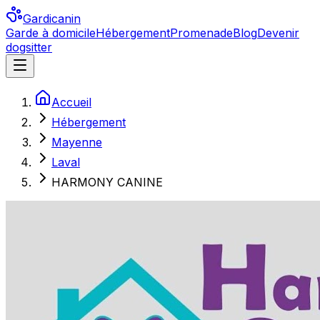
Gardicanin
Garde à domicile
Hébergement
Promenade
Blog
Devenir
dogsitter
Accueil
Hébergement
Mayenne
Laval
HARMONY CANINE